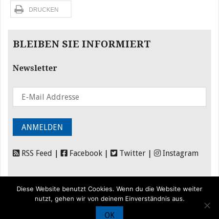
DRUCKEN
BLEIBEN SIE INFORMIERT
Newsletter
RSS Feed
|
Facebook
|
Twitter
|
Instagram
Diese Website benutzt Cookies. Wenn du die Website weiter
nutzt, gehen wir von deinem Einverständnis aus.
OK
© Iran Journal |
Über uns
|
Förderung
|
Newsletter
|
Impressum
|