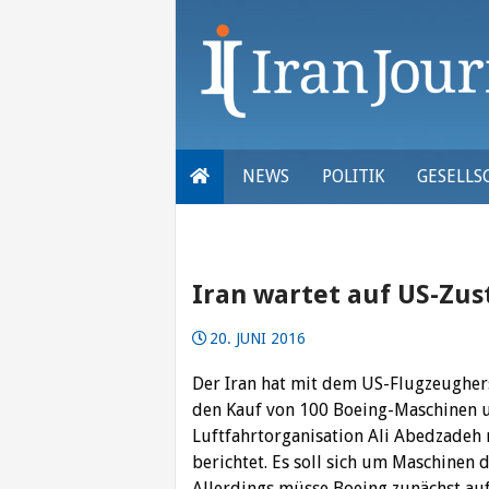
Skip
to
content
NEWS
POLITIK
GESELLS
Iran wartet auf US-Zu
20. JUNI 2016
Der Iran hat mit dem US-Flugzeughers
den Kauf von 100 Boeing-Maschinen un
Luftfahrtorganisation Ali Abedzadeh
berichtet.
Es soll sich um Maschinen 
Allerdings müsse Boeing zunächst au