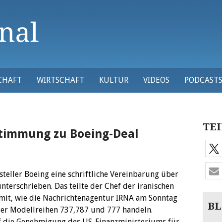
CHAFT
WIRTSCHAFT
KULTUR
VIDEOS
PODCAST
TEI
stimmung zu Boeing-Deal
teller Boeing eine schriftliche Vereinbarung über
terschrieben. Das teilte der Chef der iranischen
 mit, wie die Nachrichtenagentur IRNA am Sonntag
BL
der Modellreihen 737,787 und 777 handeln.
f die Genehmigung des US-Finanzministeriums für