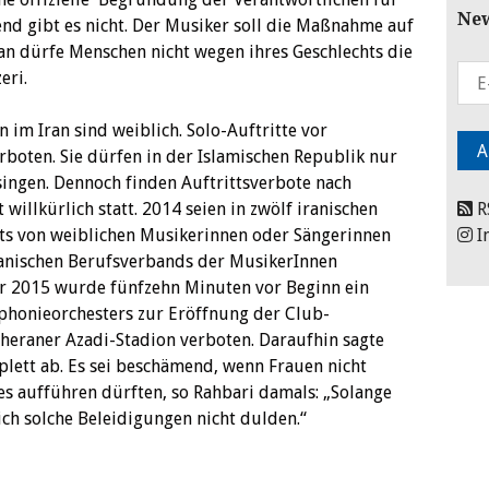
New
end gibt es nicht. Der Musiker soll die Maßnahme auf
an dürfe Menschen nicht wegen ihres Geschlechts die
eri.
im Iran sind weiblich. Solo-Auftritte vor
boten. Sie dürfen in der Islamischen Republik nur
singen. Dennoch finden Auftrittsverbote nach
willkürlich statt. 2014 seien in zwölf iranischen
R
tts von weiblichen Musikerinnen oder Sängerinnen
I
ranischen Berufsverbands der MusikerInnen
 2015 wurde fünfzehn Minuten vor Beginn ein
phonieorchesters zur Eröffnung der Club-
heraner Azadi-Stadion verboten. Daraufhin sagte
plett ab. Es sei beschämend, wenn Frauen nicht
s aufführen dürften, so Rahbari damals: „Solange
 ich solche Beleidigungen nicht dulden.“