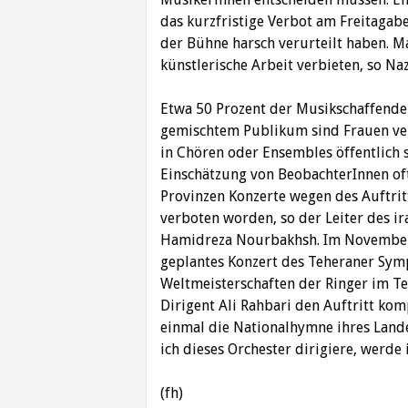
das kurzfristige Verbot am Freitagab
der Bühne harsch verurteilt haben. M
künstlerische Arbeit verbieten, so Naz
Etwa 50 Prozent der Musikschaffenden 
gemischtem Publikum sind Frauen ver
in Chören oder Ensembles öffentlich 
Einschätzung von BeobachterInnen oft 
Provinzen Konzerte wegen des Auftri
verboten worden, so der Leiter des i
Hamidreza Nourbakhsh. Im November
geplantes Konzert des Teheraner Sym
Weltmeisterschaften der Ringer im Te
Dirigent Ali Rahbari den Auftritt kom
einmal die Nationalhymne ihres Lande
ich dieses Orchester dirigiere, werde
(fh)