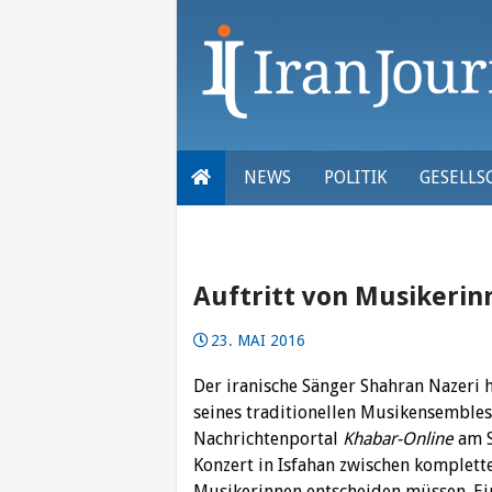
Skip
to
content
NEWS
POLITIK
GESELLS
Auftritt von Musikeri
23. MAI 2016
Der iranische Sänger Shahran Nazeri h
seines traditionellen Musikensembles 
Nachrichtenportal
Khabar-Online
am S
Konzert in Isfahan zwischen komplett
Musikerinnen entscheiden müssen. Ei