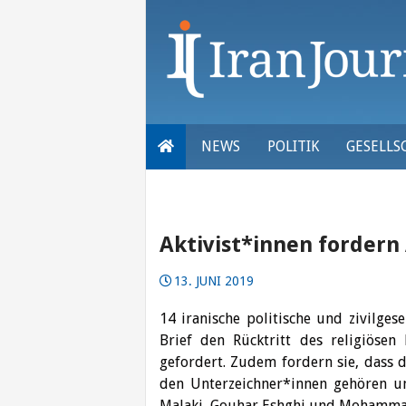
Skip
to
content
NEWS
POLITIK
GESELLS
Aktivist*innen fordern
13. JUNI 2019
14 iranische politische und zivilges
Brief den Rücktritt des religiösen
gefordert.
Zudem fordern sie, dass d
den Unterzeichner*innen gehören
Malaki, Gouhar Eshghi und Mohammad