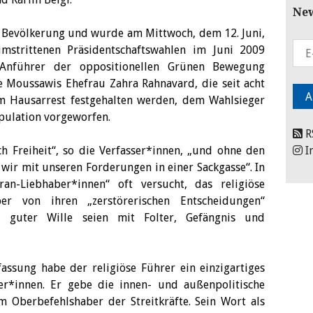
New
che Bevölkerung und wurde am Mittwoch, dem 12. Juni,
umstrittenen Präsidentschaftswahlen im Juni 2009
e Anführer der oppositionellen Grünen Bewegung
Moussawis Ehefrau Zahra Rahnavard, die seit acht
m Hausarrest festgehalten werden, dem Wahlsieger
lation vorgeworfen.
R
 Freiheit“, so die Verfasser*innen, „und ohne den
I
 wir mit unseren Forderungen in einer Sackgasse“. In
an-Liebhaber*innen“ oft versucht, das religiöse
r von ihren „zerstörerischen Entscheidungen“
d guter Wille seien mit Folter, Gefängnis und
fassung habe der religiöse Führer ein einzigartiges
er*innen. Er gebe die innen- und außenpolitische
 Oberbefehlshaber der Streitkräfte. Sein Wort als