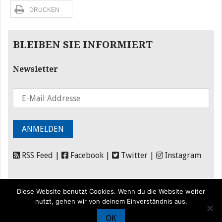
DRUCKEN
BLEIBEN SIE INFORMIERT
Newsletter
RSS Feed
|
Facebook
|
Twitter
|
Instagram
Diese Website benutzt Cookies. Wenn du die Website weiter
nutzt, gehen wir von deinem Einverständnis aus.
OK
© Iran Journal |
Über uns
|
Förderung
|
Newsletter
|
Impressum
|