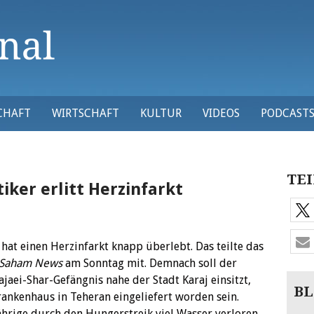
CHAFT
WIRTSCHAFT
KULTUR
VIDEOS
PODCAST
TEI
iker erlitt Herzinfarkt
 hat einen Herzinfarkt knapp überlebt. Das teilte das
Saham News
am Sonntag mit. Demnach soll der
jaei-Shar-Gefängnis nahe der Stadt Karaj einsitzt,
BL
nkenhaus in Teheran eingeliefert worden sein.
ährige durch den Hungerstreik viel Wasser verloren