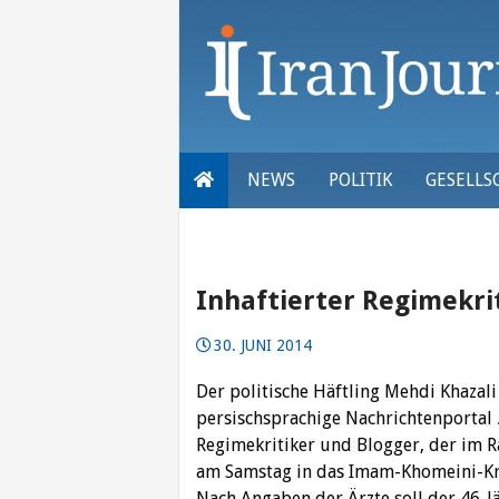
Skip
to
content
NEWS
POLITIK
GESELLS
Inhaftierter Regimekrit
30. JUNI 2014
Der politische Häftling Mehdi Khazali
persischsprachige Nachrichtenportal
Regimekritiker und Blogger, der im Ra
am Samstag in das Imam-Khomeini-Kra
Nach Angaben der Ärzte soll der 46-J