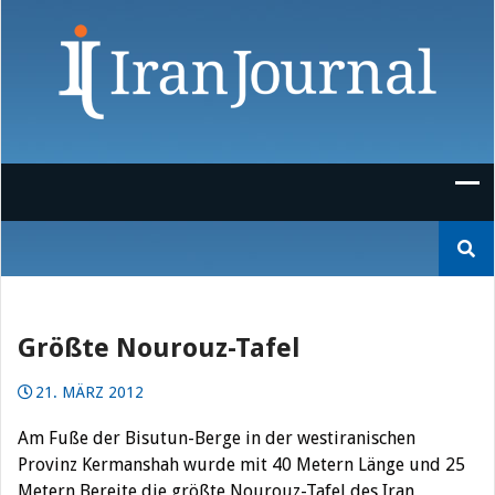
Skip
to
content
Suchen
nach:
Größte Nourouz-Tafel
21. MÄRZ 2012
Am Fuße der Bisutun-Berge in der westiranischen
Provinz Kermanshah wurde mit 40 Metern Länge und 25
Metern Bereite die größte Nourouz-Tafel des Iran