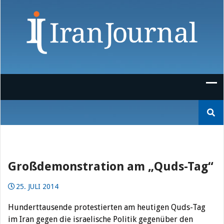
Skip
to
content
Suchen
nach:
Großdemonstration am „Quds-Tag“
25. JULI 2014
Hunderttausende protestierten am heutigen Quds-Tag
im Iran gegen die israelische Politik gegenüber den