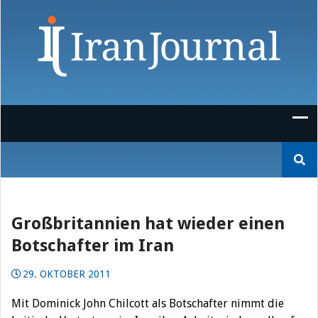
Skip
to
content
Suchen
nach:
Großbritannien hat wieder einen
Botschafter im Iran
29. OKTOBER 2011
Mit Dominick John Chilcott als Botschafter nimmt die