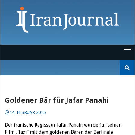
Skip
to
content
Suchen
nach:
Goldener Bär für Jafar Panahi
14. FEBRUAR 2015
Der iranische Regisseur Jafar Panahi wurde für seinen
Film „Taxi“ mit dem goldenen Bären der Berlinale