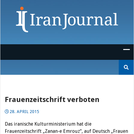
Skip
to
content
Suchen
nach:
Frauenzeitschrift verboten
28. APRIL 2015
Das iranische Kulturministerium hat die
Frauenzeitschrift „Zanan-e Emrouz“, auf Deutsch „Frauen