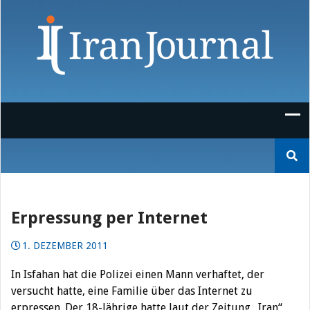
Skip
to
content
Suchen
nach:
Erpressung per Internet
1. DEZEMBER 2011
In Isfahan hat die Polizei einen Mann verhaftet, der
versucht hatte, eine Familie über das Internet zu
erpressen. Der 18-Jährige hatte laut der Zeitung „Iran“