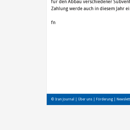
für den Abbau verschiedener Subvent
Zahlung werde auch in diesem Jahr ei
fn
Beitragsnavigation
© Iran Journal |
Über uns
|
Förderung
|
Newslett