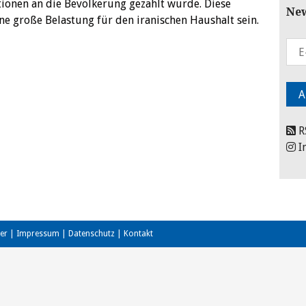
ionen an die Bevölkerung gezahlt wurde. Diese
New
ne große Belastung für den iranischen Haushalt sein.
R
I
er
|
Impressum
|
Datenschutz
|
Kontakt