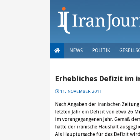
Skip
to
content
NEWS
POLITIK
GESELLS
Erhebliches Defizit im 
11. NOVEMBER 2011
Nach Angaben der iranischen Zeitung
letzten Jahr ein Defizit von etwa 26 M
im vorangegangenen Jahr. Gemäß dem 
hätte der iranische Haushalt ausgegli
Als Hauptursache für das Defizit wir