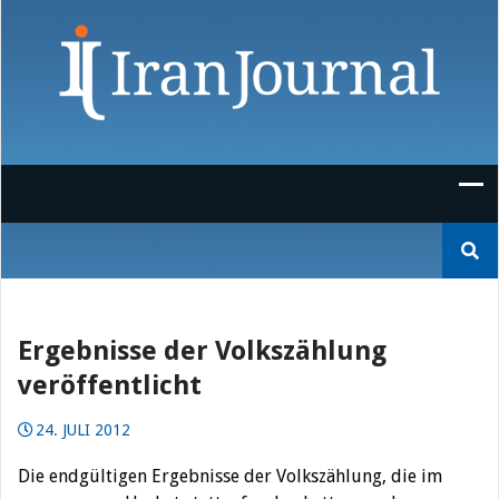
Skip
to
content
Suchen
nach:
Ergebnisse der Volkszählung
veröffentlicht
24. JULI 2012
Die endgültigen Ergebnisse der Volkszählung, die im