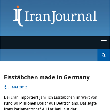
Skip
to
content
Suchen
nach:
Eisstäbchen made in Germany
3. MAI 2012
Der Iran importiert jährlich Eisstäbchen im Wert von
rund 80 Millionen Dollar aus Deutschland. Das sagte
Irans Parlamentschef Ali Larijani laut der