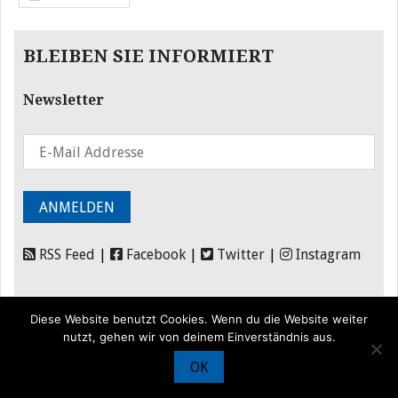
BLEIBEN SIE INFORMIERT
Newsletter
RSS Feed
|
Facebook
|
Twitter
|
Instagram
Diese Website benutzt Cookies. Wenn du die Website weiter
nutzt, gehen wir von deinem Einverständnis aus.
OK
© Iran Journal |
Über uns
|
Förderung
|
Newsletter
|
Impressum
|
Datenschutz
|
Kontakt