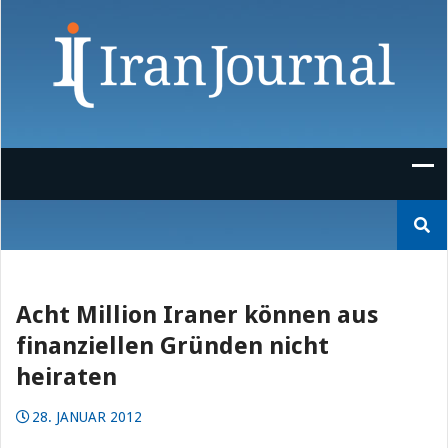
Skip
to
content
Suchen
nach:
Acht Million Iraner können aus
finanziellen Gründen nicht
heiraten
28. JANUAR 2012