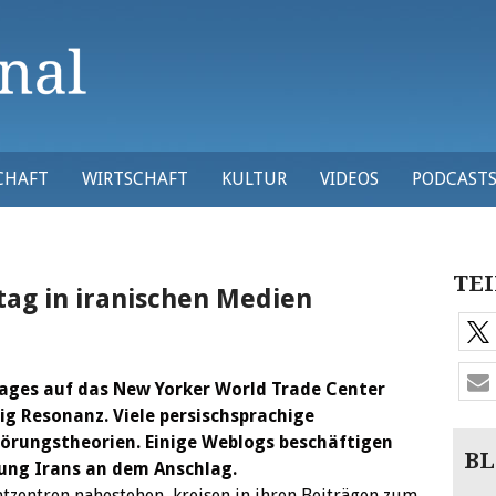
CHAFT
WIRTSCHAFT
KULTUR
VIDEOS
PODCAST
TEI
tag in iranischen Medien
lages auf das New Yorker World Trade Center
ig Resonanz. Viele persischsprachige
wörungstheorien. Einige Weblogs beschäftigen
BL
gung Irans an dem Anschlag.
htzentren nahestehen, kreisen in ihren Beiträgen zum