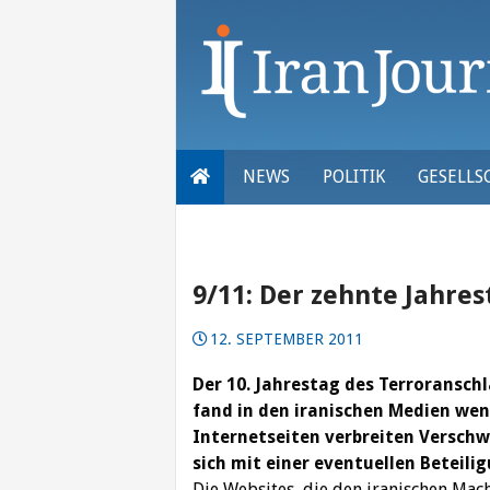
Skip
to
content
NEWS
POLITIK
GESELLS
9/11: Der zehnte Jahres
12. SEPTEMBER 2011
Der 10. Jahrestag des Terroransch
fand in den iranischen Medien wen
Internetseiten verbreiten Versch
sich mit einer eventuellen Beteili
Die Websites, die den iranischen Mac