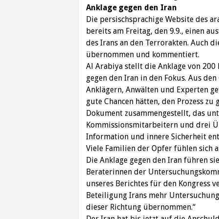
Anklage gegen den Iran
Die persischsprachige Website des ar
bereits am Freitag, den 9.9., einen a
des Irans an den Terrorakten. Auch di
übernommen und kommentiert.
Al Arabiya stellt die Anklage von 20
gegen den Iran in den Fokus. Aus den
Anklägern, Anwälten und Experten gef
gute Chancen hätten, den Prozess zu g
Dokument zusammengestellt, das unt
Kommissionsmitarbeitern und drei Üb
Information und innere Sicherheit ent
Viele Familien der Opfer fühlen sich 
Die Anklage gegen den Iran führen sie
Beraterinnen der Untersuchungskommi
unseres Berichtes für den Kongress ve
Beteiligung Irans mehr Untersuchungen
dieser Richtung übernommen.“
Der Iran hat bis jetzt auf die Anschul