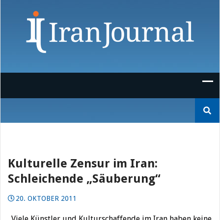
Skip
to
content
Suchen
nach:
Kulturelle Zensur im Iran:
Schleichende „Säuberung“
20. OKTOBER 2011
„Viele Künstler und Kulturschaffende im Iran haben keine