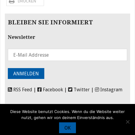
DRUCKEN
BLEIBEN SIE INFORMIERT
Newsletter
RSS Feed
|
Facebook
|
Twitter
|
Instagram
Diese Website benutzt Cookies. Wenn du die Website weiter
nutzt, gehen wir von deinem Einverständnis aus.
OK
© Iran Journal |
Über uns
|
Förderung
|
Newsletter
|
Impressum
|
Datenschutz
|
Kontakt