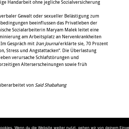
ige Handarbeit ohne jegliche Sozialversicherung
 verbaler Gewalt oder sexueller Belästigung zum
sbedingungen beeinflussen das Privatleben der
nische Sozialarbeiterin Maryam Malek leitet eine
minierung am Arbeitsplatz an Nervenkrankheiten
 Im Gespräch mit
Iran Journal
erklärte sie, 70 Prozent
on, Stress und Angstattacken“. Die Überlastung
leben verursache Schlafstörungen und
zeitigen Alterserscheinungen sowie früh
überarbeitet von
Said Shabahang
ookies. Wenn du die Website weiter nutzt, gehen wir von deinem Einve