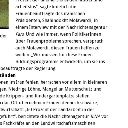
arbeitslos“, sagte kürzlich die
Frauenbeauftragte des iranischen
Präsidenten, Shahindokht Molawardi, in
einem Interview mit der Nachrichtenagentur
Fars
. Und wie immer, wenn PolitikerInnen
 der
über Frauenprobleme sprechen, versprach
r
auch Molawerdi, diesen Frauen helfen zu
wollen: „Wir müssen für diese Frauen
Bildungsprogramme entwickeln, um sie ins
nbeauftragte der Regierung.
ständen
nen im Iran fehlen, herrschen vor allem in kleineren
gen. Niedrige Löhne, Mangel an Mutterschutz und
de Krippen- und Kindergartenplätze stellen
n dar. Oft übernehmen Frauen dennoch schwere,
dwirtschaft: „60 Prozent der Landarbeit in der
eführt“, berichtete die Nachrichtenagentur
ILNA
vor
s Fachkräfte an den Landwirtschaftsmaschinen