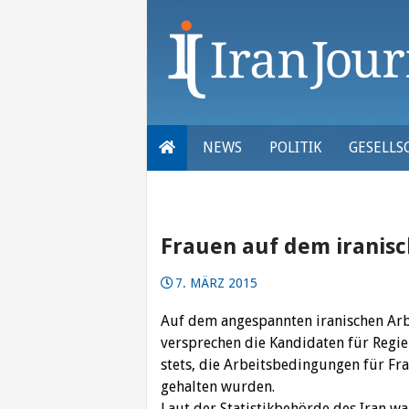
Skip
to
content
NEWS
POLITIK
GESELLS
Frauen auf dem iranis
7. MÄRZ 2015
Auf dem angespannten iranischen Arb
versprechen die Kandidaten für Regi
stets, die Arbeitsbedingungen für Fr
gehalten wurden.
Laut der Statistikbehörde des Iran w