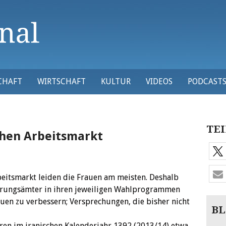
CHAFT
WIRTSCHAFT
KULTUR
VIDEOS
PODCAST
TEI
chen Arbeitsmarkt
eitsmarkt leiden die Frauen am meisten. Deshalb
erungsämter in ihren jeweiligen Wahlprogrammen
auen zu verbessern; Versprechungen, die bisher nicht
BL
aren im iranischen Kalenderjahr 1392 (2013/14) etwa