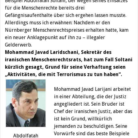
Beispiel Abdolfatah Soltani, der wegen seines Einsatzes
für die Menschenrechte
bereits drei
Gefängnisaufenthalte über sich ergehen lassen musste.
Allerdings muss ich erwähnen: Nachdem er den
Nürnberger Menschenrechtspreises erhalten hatte, kam
ein neuer Anklagepunkt auf ihn zu – illegaler
Gelderwerb.
Mohammad Javad
Laridschani,
Sekretär des
iranischen Menschenrechtsrats, hat zum Fall Soltani
kürzlich gesagt
, Grund für seine Verhaftung seien
„
Aktivitäten, die mit Terrorismus zu tun haben“
.
Mohammad Javad Larijani arbeitet
in einer Abteilung, die der Justiz
angegliedert ist. Sein Bruder ist
Chef der iranischen Justiz, aber das
ist kein Grund, willkürlich
jemanden zu beschuldigen. Seine
Vorwürfe sind das beste Beispiele
Abdolfatah