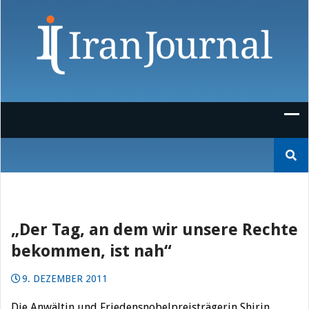
Skip
to
content
Suchen
nach:
„Der Tag, an dem wir unsere Rechte
bekommen, ist nah“
9. DEZEMBER 2011
Die Anwältin und Friedensnobelpreisträgerin Shirin