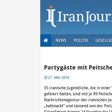
Skip
to
content
NEWS
POLITIK
GESELLS
Partygäste mit Peitsch
27. MAI 2016
35 iranische Jugendliche, die in einer
gefeiert hatten, sind mit je 99 Peits
Nachrichtenagentur der iranischen Ju
„halbnackt“ und tanzend von der Poliz
Eilverfahren binnen 24 Stunden die Ur