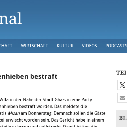
CHAFT
WIRTSCHAFT
KULTUR
VIDEOS
PODCAST
TEI
enhieben bestraft
 Villa in der Nähe der Stadt Ghazvin eine Party
chenhieben bestraft worden. Das meldete die
stiz
Mizan
am Donnerstag.
Demnach sollen die Gäste
BL
ei erwischt worden sein. Das Gericht habe in einem
teile erlassen und vollstreckt. Damit hätten die