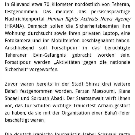
in Gilavand etwa 70 Kilometer nordöstlich von Teheran,
festgenommen.
Das meldete das persischsprachige
Nachrichtenportal
Human Rights Activists News Agency
(HRANA). Demnach sollen die Sicherheitsbeamten ihre
Wohnung durchsucht sowie ihren privaten Laptop, eine
Fotokamera und ihr Mobiltelefon beschlagnahmt haben.
Anschließend soll Forsatipour in das berüchtigte
Teheraner Evin-Gefängnis gebracht worden sein.
Forsatipour werden „Aktivitäten gegen die nationale
Sicherheit“ vorgeworfen.
Zuvor waren bereits in der Stadt Shiraz drei weitere
Baha’i festgenommen worden, Farzan Maesoumi, Kiana
Shoaei und Soroush Abadi. Der Staatsanwalt wirft ihnen
vor, das für Schiiten wichtige Trauerfest Arbain gestört
zu haben, da sie mit der Organisation einer Baha’i-Feier
beschäftigt waren.
Die deutsch-iranische Journalistin Isabel Schayani sagte