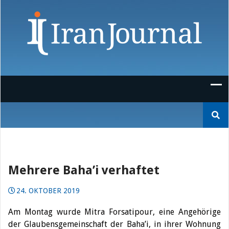
Skip
to
content
Suchen
nach:
Mehrere Baha’i verhaftet
24. OKTOBER 2019
Am Montag wurde Mitra Forsatipour, eine Angehörige
der Glaubensgemeinschaft der Baha’i, in ihrer Wohnung