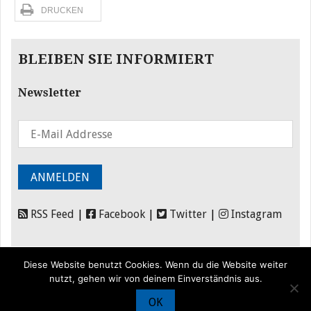
DRUCKEN
BLEIBEN SIE INFORMIERT
Newsletter
RSS Feed
|
Facebook
|
Twitter
|
Instagram
Diese Website benutzt Cookies. Wenn du die Website weiter
nutzt, gehen wir von deinem Einverständnis aus.
OK
© Iran Journal |
Über uns
|
Förderung
|
Newsletter
|
Impressum
|