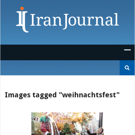
Skip
to
content
Suchen
nach:
Images tagged "weihnachtsfest"