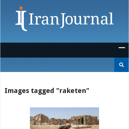
Skip
to
content
Suchen
nach:
Images tagged "raketen"