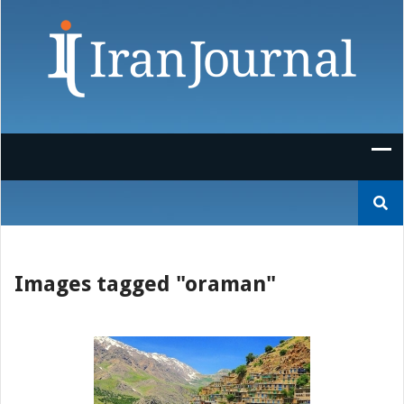
Skip
to
content
Suchen
nach:
Images tagged "oraman"