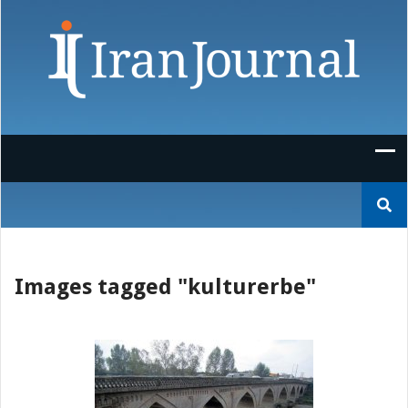
Skip
to
content
Suchen
nach:
Images tagged "kulturerbe"