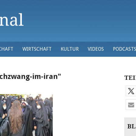
CHAFT
WIRTSCHAFT
KULTUR
VIDEOS
PODCAST
chzwang-im-iran"
TEI
BL