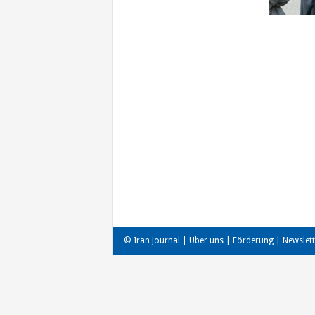
© Iran Journal |
Über uns
|
Förderung
|
Newslett