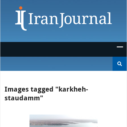
Skip
to
content
Suchen
nach:
Images tagged "karkheh-
staudamm"