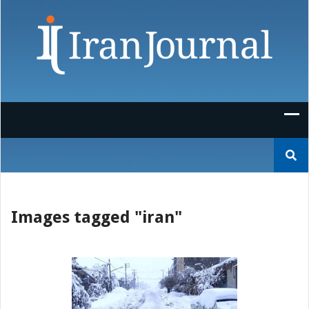
Skip
to
content
Suchen
nach:
Images tagged "iran"