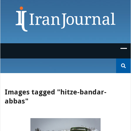
Skip
to
content
Suchen
nach:
Images tagged "hitze-bandar-
abbas"