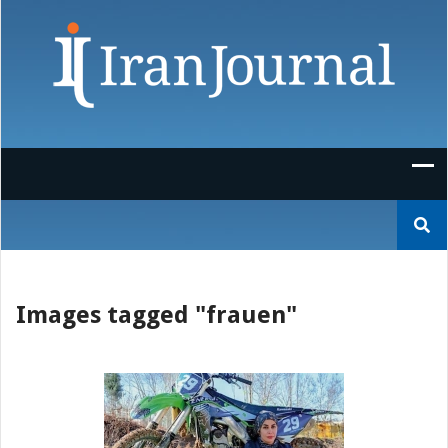
Skip
to
content
Suchen
nach:
Images tagged "frauen"