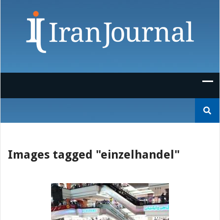
Skip
to
content
Suchen
nach:
Images tagged "einzelhandel"