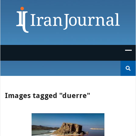
Skip
to
content
Suchen
nach:
Images tagged "duerre"