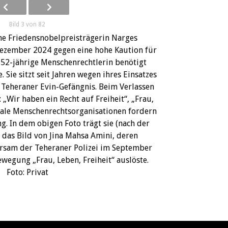
Bild 3 von 82
che Friedensnobelpreisträgerin Narges
zember 2024 gegen eine hohe Kaution für
e 52-jährige Menschenrechtlerin benötigt
 Sie sitzt seit Jahren wegen ihres Einsatzes
 Teheraner Evin-Gefängnis. Beim Verlassen
: „Wir haben ein Recht auf Freiheit“, „Frau,
onale Menschenrechtsorganisationen fordern
g. In dem obigen Foto trägt sie (nach der
) das Bild von Jina Mahsa Amini, deren
sam der Teheraner Polizei im September
wegung „Frau, Leben, Freiheit“ auslöste.
Foto: Privat