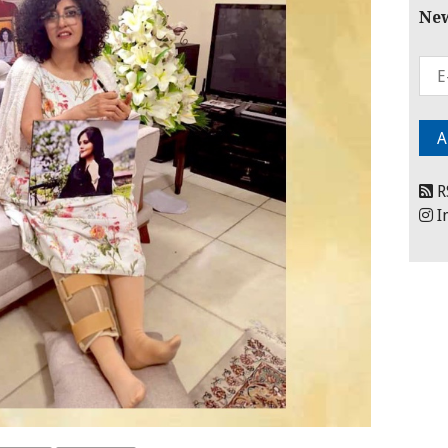
New
R
I