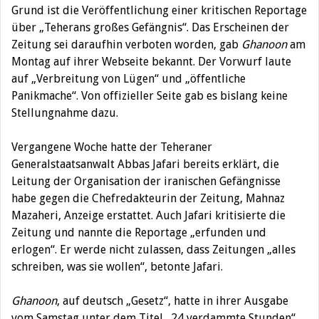
Grund ist die Veröffentlichung einer kritischen Reportage
über „Teherans großes Gefängnis“. Das Erscheinen der
Zeitung sei daraufhin verboten worden, gab
Ghanoon
am
Montag auf ihrer Webseite bekannt. Der Vorwurf laute
auf „Verbreitung von Lügen“ und „öffentliche
Panikmache“. Von offizieller Seite gab es bislang keine
Stellungnahme dazu.
Vergangene Woche hatte der Teheraner
Generalstaatsanwalt Abbas Jafari bereits erklärt, die
Leitung der Organisation der iranischen Gefängnisse
habe gegen die Chefredakteurin der Zeitung, Mahnaz
Mazaheri, Anzeige erstattet. Auch Jafari kritisierte die
Zeitung und nannte die Reportage „erfunden und
erlogen“. Er werde nicht zulassen, dass Zeitungen „alles
schreiben, was sie wollen“, betonte Jafari.
Ghanoon
, auf deutsch „Gesetz“, hatte in ihrer Ausgabe
vom Samstag unter dem Titel „24 verdammte Stunden“