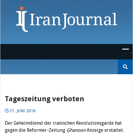
Skip
to
content
Suchen
nach:
Tageszeitung verboten
21. JUNI 2016
Der Geheimdienst der iranischen Revolutionsgarde hat
gegen die Reformer-Zeitung
Ghanoon
Anzeige erstattet.