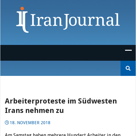
Skip
to
content
Suchen
nach:
Arbeiterproteste im Südwesten
Irans nehmen zu
18. NOVEMBER 2018
Am Samstag haben mehrere Hundert Arbeiter in den