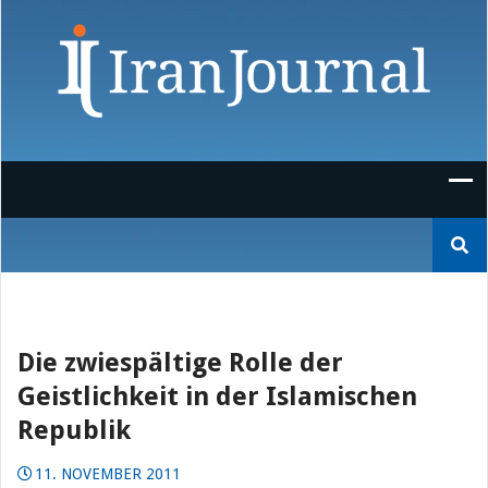
Skip
to
content
Suchen
nach:
Die zwiespältige Rolle der
Geistlichkeit in der Islamischen
Republik
11. NOVEMBER 2011