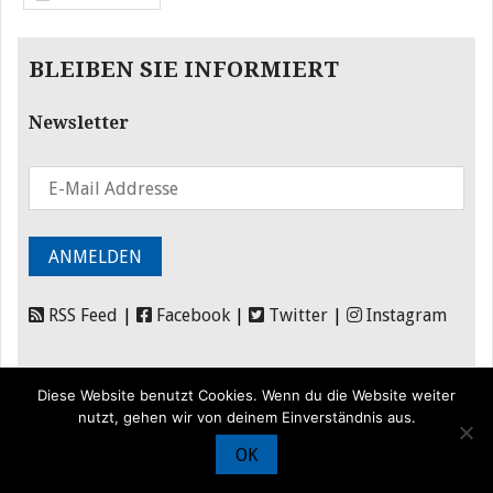
BLEIBEN SIE INFORMIERT
Newsletter
RSS Feed
|
Facebook
|
Twitter
|
Instagram
Diese Website benutzt Cookies. Wenn du die Website weiter
nutzt, gehen wir von deinem Einverständnis aus.
OK
© Iran Journal |
Über uns
|
Förderung
|
Newsletter
|
Impressum
|
Datenschutz
|
Kontakt