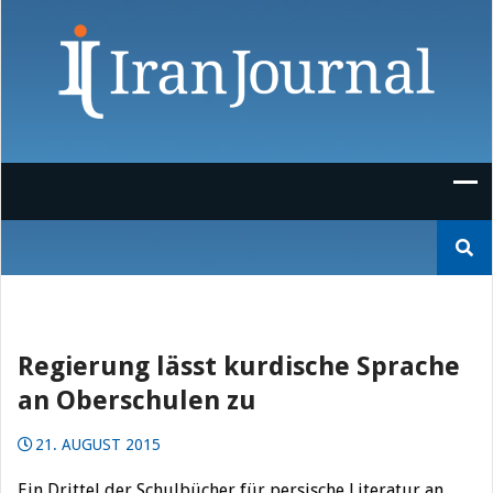
Skip
to
content
Suchen
nach:
Regierung lässt kurdische Sprache
an Oberschulen zu
21. AUGUST 2015
Ein Drittel der Schulbücher für persische Literatur an