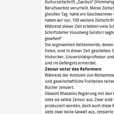
Kulturzeitschrift „Gardun“ (Himmelsg
Berufsverbot verurteilt. Meine Zeitsc
gleichen Tag hatte ein Geschworener
haben wir vor, 100 weitere Zeitschrift
Während dieser Zeit erlebten viele Sch
Schriftsteller Houshang Golshiri sagt
gesehen!“
Die sogenannten Kettenmorde, denen v
fielen, sind in dieser Zeit geschehen. 
Historiker, Universitätsprofessor und
und im Gefängnis ermordet.
Zensur unter den Reformern
Während der Amtszeit von Mohammad K
und gesellschaftliche Freiheiten teil
Bücher zensiert.
Obwohl Khatamis Regierung mit den Ha
übte sie selbst Zensur aus. Zwar sind 
produziert worden, doch auch diese Re
übte zwar keine Gewalt aus, zensierte