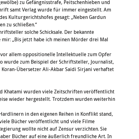
ewölbe) zu Gefängnisstrafe, Peitschenhieben und
hrift samt Verlag wurde für immer eingestellt. Am
 des Kulturgerichtshofes gesagt: „Neben Gardun
en zu schließen.“
riftsteller solche Schicksale. Der bekannte
e mir: „Bis jetzt habe ich meinen Mörder drei Mal
or allem oppositionelle Intellektuelle zum Opfer
So wurde zum Beispiel der Schriftsteller, Journalist,
 Koran-Übersetzer Ali-Akbar Saidi Sirjani verhaftet
hatami wurden viele Zeitschriften veröffentlicht
weise wieder hergestellt. Trotzdem wurden weiterhin
rdlinern in den eigenen Reihen in Konflikt stand,
viele Bücher veröffentlicht und viele Filme
gierung wollte nicht auf Zensur verzichten. Sie
 aber Bücher auf eine äußerlich freundliche Art. In