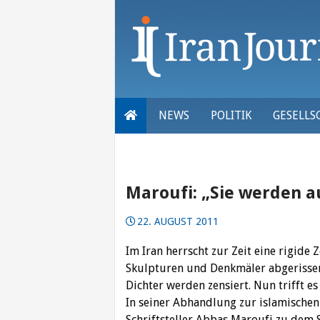
Skip
to
content
NEWS
POLITIK
GESELLS
Maroufi: „Sie werden a
22. AUGUST 2011
Im Iran herrscht zur Zeit eine rigide
Skulpturen und Denkmäler abgerissen,
Dichter werden zensiert. Nun trifft es
In seiner Abhandlung zur islamischen
Schriftsteller Abbas Maroufi zu dem S