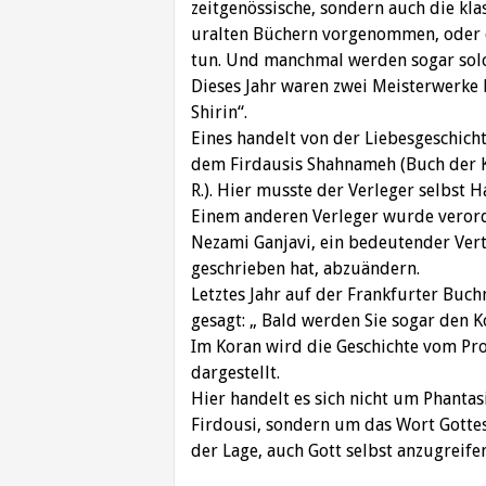
zeitgenössische, sondern auch die kl
uralten Büchern vorgenommen, oder d
tun. Und manchmal werden sogar solch
Dieses Jahr waren zwei Meisterwerke
Shirin“.
Eines handelt von der Liebesgeschich
dem Firdausis Shahnameh (Buch der Kö
R.). Hier musste der Verleger selbst 
Einem anderen Verleger wurde verordn
Nezami Ganjavi, ein bedeutender Vertr
geschrieben hat, abzuändern.
Letztes Jahr auf der Frankfurter Bu
gesagt: „ Bald werden Sie sogar den K
Im Koran wird die Geschichte vom Pro
dargestellt.
Hier handelt es sich nicht um Phanta
Firdousi, sondern um das Wort Gottes
der Lage, auch Gott selbst anzugreife