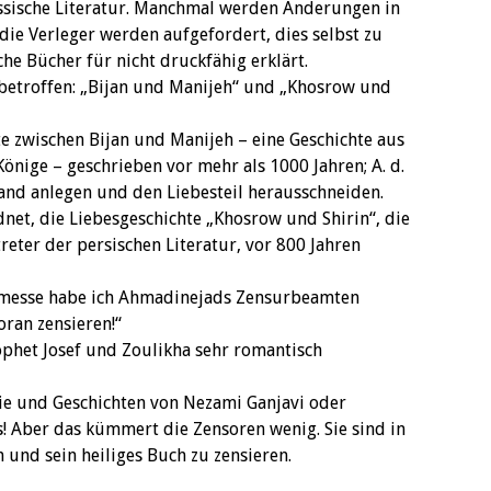
assische Literatur. Manchmal werden Änderungen in
ie Verleger werden aufgefordert, dies selbst zu
e Bücher für nicht druckfähig erklärt.
 betroffen: „Bijan und Manijeh“ und „Khosrow und
te zwischen Bijan und Manijeh – eine Geschichte aus
nige – geschrieben vor mehr als 1000 Jahren; A. d.
Hand anlegen und den Liebesteil herausschneiden.
et, die Liebesgeschichte „Khosrow und Shirin“, die
eter der persischen Literatur, vor 800 Jahren
chmesse habe ich Ahmadinejads Zensurbeamten
oran zensieren!“
phet Josef und Zoulikha sehr romantisch
sie und Geschichten von Nezami Ganjavi oder
! Aber das kümmert die Zensoren wenig. Sie sind in
n und sein heiliges Buch zu zensieren.