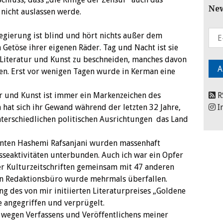
New
nicht auslassen werde.
egierung ist blind und hört nichts außer dem
Getöse ihrer eigenen Räder. Tag und Nacht ist sie
 Literatur und Kunst zu beschneiden, manches davon
en. Erst vor wenigen Tagen wurde in Kerman eine
r und Kunst ist immer ein Markenzeichen des
R
 hat sich ihr Gewand während der letzten 32 Jahre,
I
terschiedlichen politischen Ausrichtungen das Land
enten Hashemi Rafsanjani wurden massenhaft
seaktivitäten unterbunden. Auch ich war ein Opfer
er Kulturzeitschriften gemeinsam mit 47 anderen
ein Redaktionsbüro wurde mehrmals überfallen.
g des von mir initiierten Literaturpreises „Goldene
e angegriffen und verprügelt.
 wegen Verfassens und Veröffentlichens meiner