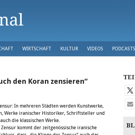
CHAFT
WIRTSCHAFT
KULTUR
VIDEOS
PODCAST
TEI
uch den Koran zensieren“
 Zensur: In mehreren Städten werden Kunstwerke,
 Werke iranischer Historiker, Schriftsteller und
 auch die klassischen Werke.
BL
 Zensur kommt der zeitgenössische iranische
chluss, dass „die Klinge der Zensur“ auch das